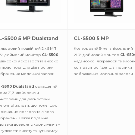
L-S500 5 MP Dualstand
CL-S500 5 MP
льоровий подвійний 2 х 5 МП
Кольоровий 5-мегапіксельний
.3" дюймовий монітор
CL-S500
21.3" дюймовий монітор
CL-S50
двисокої яскравості та високої
надвисокої яскравості та висок
нтрастності для діагностики
контрастності для діагностики
браження молочної залози.
зображення молочної залози.
L-S500 Dualstand
оснащений
ома 21,3-дюймовими
ніторами для діагностики
лочної залози, що полегшує
рівняння правого та лівого
бражень. Легка подвійна
дставка дозволяє користувачам
гулювати висоту та кут нахилу