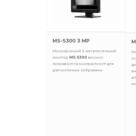
MS-S300 3 MP
M
Монохромний 3-мегапіксельний
М
монітор
MS-S300
високої
із
яскравості та контрастності для
дю
діагностичних зображень.
ви
дл
мо