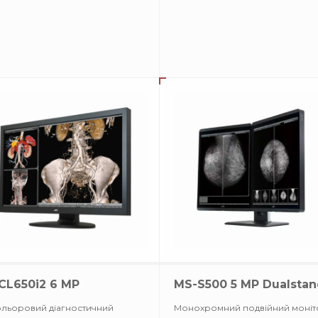
CL650i2 6 MP
MS-S500 5 MP Dualsta
льоровий діагностичний
Монохромний подвійний моніт