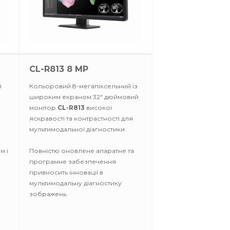
CL-R813 8 MP
й
Кольоровий 8-мегапіксельний із
широким екраном 32" дюймовий
монітор
CL-R813
високої
яскравості та контрастності для
мультимодальної діагностики.
м і
Повністю оновлене апаратне та
програмне забезпечення
привносить інновації в
мультимодальну діагностику
зображень.