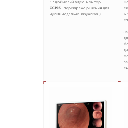
19" дюймовий відео-монітор
м
CC196
- перевірене рішення для
ек
мультимодальної візуалізації.
6 
с
За
дл
бе
ди
р
за
ен