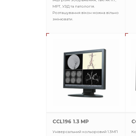
МРТ, УЗД та патологія.
Розташування вікон можна вільно
змінювати.
CCL196 1.3 MP
C
Універсальний кольоровий 1.3МП
Ко