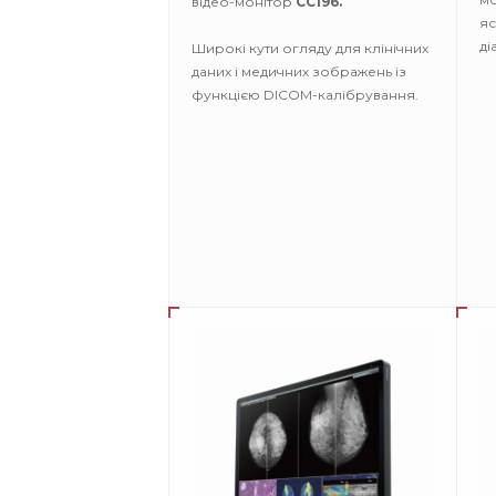
відео-монітор
CC196.
яс
ді
Широкі кути огляду для клінічних
даних і медичних зображень із
функцією DICOM-калібрування.