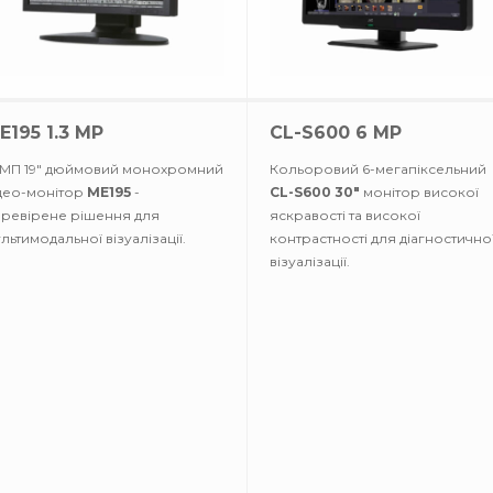
E195 1.3 MP
CL-S600 6 MP
3МП 19" дюймовий монохромний
Кольоровий 6-мегапіксельний
део-монітор
ME195
-
CL-S600 30"
монітор високої
ревірене рішення для
яскравості та високої
льтимодальної візуалізації.
контрастності для діагностично
візуалізації.