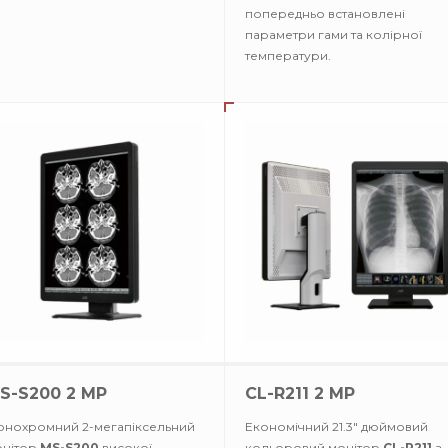
попередньо встановлені
параметри гами та колірної
температури.
S-S200 2 MP
CL-R211 2 MP
нохромний 2-мегапіксельний
Економічний 21.3" дюймовий
онітор
MS-S200
високої
кольоровий монітор
CL-R211
з