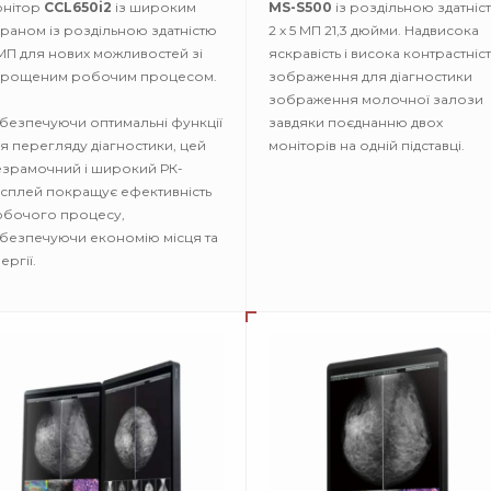
онітор
CCL650i2
із широким
MS-S500
із роздільною здатніс
раном із роздільною здатністю
2 х 5 МП 21,3 дюйми. Надвисока
МП для нових можливостей зі
яскравість і висока контрастніст
прощеним робочим процесом.
зображення для діагностики
зображення молочної залози
безпечуючи оптимальні функції
завдяки поєднанню двох
я перегляду діагностики, цей
моніторів на одній підставці.
зрамочний і широкий РК-
сплей покращує ефективність
обочого процесу,
безпечуючи економію місця та
ергії.