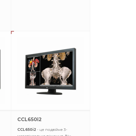
CCL650i2
CCL650i2
- це подвійне 3-
мегапіксельне рішення. Він