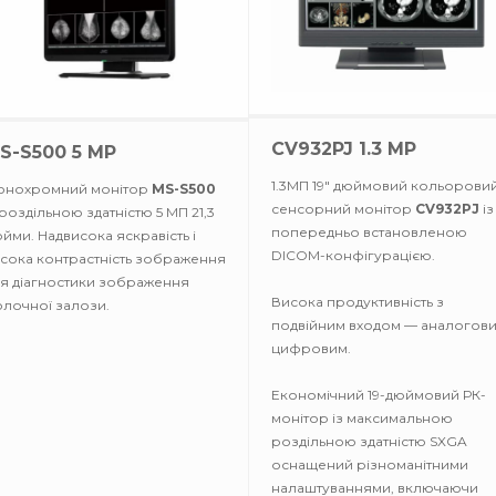
CV932PJ 1.3 MP
S-S500 5 MP
1.3МП 19" дюймовий кольорови
онохромний монітор
MS-S500
сенсорний монітор
CV932PJ
із
 роздільною здатністю 5 МП 21,3
попередньо встановленою
йми. Надвисока яскравість і
DICOM-конфігурацією.
сока контрастність зображення
я діагностики зображення
Висока продуктивність з
лочної залози.
подвійним входом — аналогови
цифровим.
Економічний 19-дюймовий РК-
монітор із максимальною
роздільною здатністю SXGA
оснащений різноманітними
налаштуваннями, включаючи