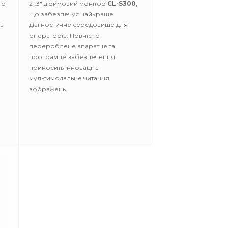
тю
21.3" дюймовий монітор
CL-S300,
що забезпечує найкраще
ь
діагностичне середовище для
операторів. Повністю
перероблене апаратне та
програмне забезпечення
приносить інновації в
мультимодальне читання
зображень.