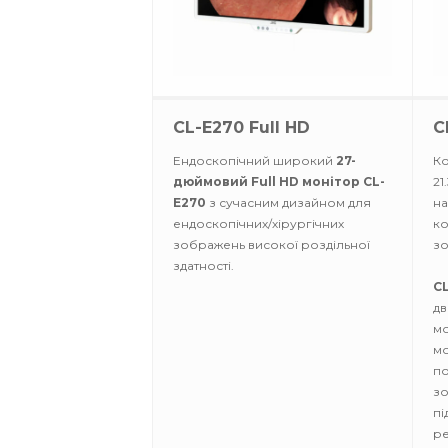
CL-E270 Full HD
C
Ендоскопічний широкий
27-
Ко
дюймовий Full HD монітор CL-
21
E270
з сучасним дизайном для
на
ендоскопічних/хірургічних
ко
зображень високої роздільної
зо
здатності.
C
дв
мо
мо
по
зо
пі
ре