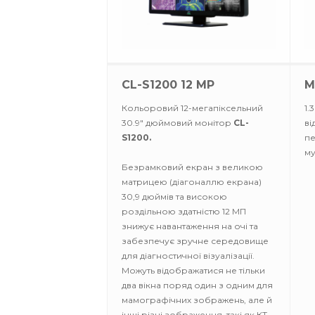
CL-S1200 12 MP
M
Кольоровий 12-мегапіксельний
1.
30.9" дюймовий монітор
CL-
ві
S1200.
пе
му
Безрамковий екран з великою
матрицею (діагоналлю екрана)
30,9 дюймів та високою
роздільною здатністю 12 МП
знижує навантаження на очі та
забезпечує зручне середовище
для діагностичної візуалізації.
Можуть відображатися не тільки
два вікна поряд один з одним для
мамографічних зображень, але й
інші різні зображення, такі як КТ,