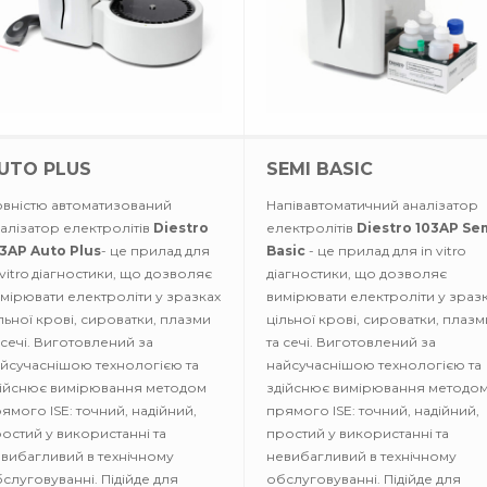
UTO PLUS
SEMI BASIC
вністю автоматизований
Напівавтоматичний аналізатор
алізатор електролітів
Diestro
електролітів
Diestro 103AP Se
3AP Auto Plus
- це прилад для
Basic
- це прилад для in vitro
 vitro діагностики, що дозволяє
діагностики, що дозволяє
мірювати електроліти у зразках
вимірювати електроліти у зраз
льної крові, сироватки, плазми
цільної крові, сироватки, плазм
 сечі. Виготовлений за
та сечі. Виготовлений за
йсучаснішою технологією та
найсучаснішою технологією та
ійснює вимірювання методом
здійснює вимірювання методо
ямого ISE: точний, надійний,
прямого ISE: точний, надійний,
остий у використанні та
простий у використанні та
вибагливий в технічному
невибагливий в технічному
слуговуванні. Підійде для
обслуговуванні. Підійде для