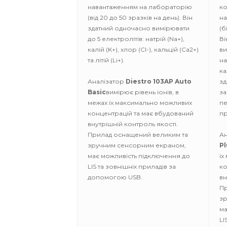
навантаженням на лабораторію
ко
(від 20 до 50 зразків на день). Він
на
здатний одночасно вимірювати
(б
до 5 електролітів: натрій (Na+),
Ві
калій (K+), хлор (Cl-), кальцій (Ca2+)
ви
та літій (Li+).
на
ка
Аналізатор
Diestro 103AP Auto
зд
Basic
вимірює рівень іонів, в
за
межах їх максимально можливих
пе
концентрацій та має вбудований
пр
внутрішній контроль якості.
Прилад оснащений великим та
Ан
зручним сенсорним екраном,
Pl
має можливість підключення до
їх
LIS та зовнішніх приладів за
ко
допомогою USB.
вн
Пр
зр
ма
LI