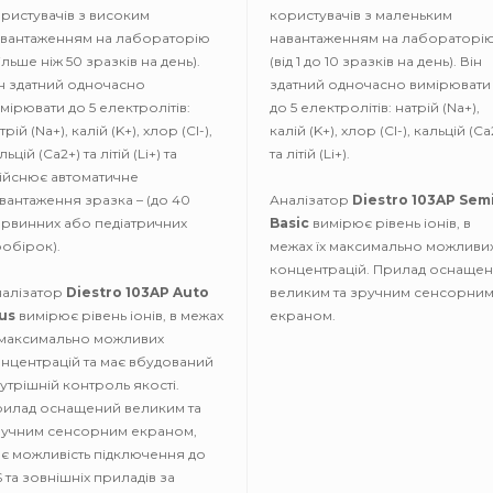
ристувачів з високим
користувачів з маленьким
вантаженням на лабораторію
навантаженням на лабораторі
ільше ніж 50 зразків на день).
(від 1 до 10 зразків на день). Він
н здатний одночасно
здатний одночасно вимірювати
мірювати до 5 електролітів:
до 5 електролітів: натрій (Na+),
трій (Na+), калій (K+), хлор (Cl-),
калій (K+), хлор (Cl-), кальцій (Ca
льцій (Ca2+) та літій (Li+) та
та літій (Li+).
ійснює автоматичне
вантаження зразка – (до 40
Аналізатор
Diestro 103AP Sem
рвинних або педіатричних
Basic
вимірює рівень іонів, в
обірок).
межах їх максимально можливи
концентрацій. Прилад оснаще
алізатор
Diestro 103AP Auto
великим та зручним сенсорни
us
вимірює рівень іонів, в межах
екраном.
 максимально можливих
нцентрацій та має вбудований
утрішній контроль якості.
илад оснащений великим та
учним сенсорним екраном,
є можливість підключення до
S та зовнішніх приладів за