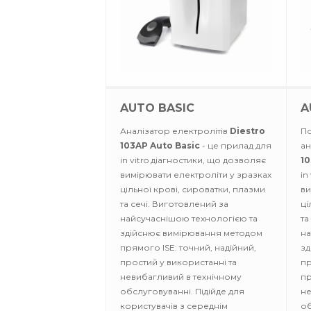
AUTO BASIC
A
Аналізатор електролітів
Diestro
По
103AP Auto Basic
- це прилад для
ан
in vitro діагностики, що дозволяє
10
вимірювати електроліти у зразках
in
цільної крові, сироватки, плазми
ви
та сечі. Виготовлений за
ці
найсучаснішою технологією та
та
здійснює вимірювання методом
на
прямого ISE: точний, надійний,
зд
простий у використанні та
пр
невибагливий в технічному
пр
обслуговуванні. Підійде для
не
користувачів з середнім
об