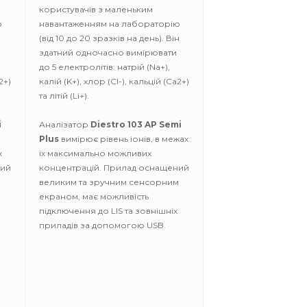
користувачів з маленьким
ю
навантаженням на лабораторію
(від 10 до 20 зразків на день). Він
здатний одночасно вимірювати
до 5 електролітів: натрій (Na+),
2+)
калій (K+), хлор (Cl-), кальцій (Ca2+)
та літій (Li+).
i
Аналізатор
Diestro 103 AP Semi
Plus
вимірює рівень іонів, в межах
х
їх максимально можливих
ний
концентрацій. Прилад оснащений
м
великим та зручним сенсорним
екраном, має можливість
підключення до LIS та зовнішніх
приладів за допомогою USB.