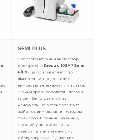
SEMI PLUS
Напівавтоматичний аналізатор
mi
електролітів
Diestro 103AP Semi
Plus
- це прилад для in vitro
діагностики, що дозволяє
ках
вимірювати електроліти у зразках
и
цільної крові, сироватки, плазми
та сечі. Виготовлений за
найсучаснішою технологією та
м
здійснює вимірювання методом
прямого ISE: точний, надійний,
простий у використанні та
невибагливий в технічному
обслуговуванні. Підійде для