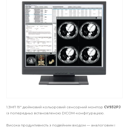
1.3МП 19" дюймовий кольоровий сенсорний монітор
CV932PJ
із попередньо встановленою DICOM-конфігурацією.
Висока продуктивність з подвійним входом — аналоговим і