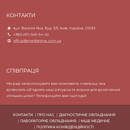
КОНТАКТИ
вул. Василя Яна, буд. 3/5, Київ, Україна, 01033
+380 (67)-549-94-42
office@mediprime.com.ua
СПІВПРАЦЯ
Ми раді запропонувати вам можливість співпраці, яка
дозволить об'єднати наші ресурси та знання для досягнення
спільних цілей
Телефонуйте вже сьогодні!
КОНТАКТИ
ПРО НАС
ДІАГНОСТИЧНЕ ОБЛАДНАННЯ
ЛАБОРАТОРНЕ ОБЛАДНАННЯ
ІНШЕ МЕДИЧНЕ
ПОЛІТИКА КОНФІДЕНЦІЙНОСТІ