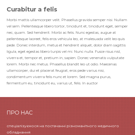
Curabitur a felis
Morbi mattis ullamcorper velit. Phasellus gravida semper nisi. Nullam
vel sem. Pellentesque libero tortor, tincidunt et, tincidunt eget, semper
nec, quam. Sed hendrerit. Morbi ac felis. Nunc egestas, augue at
pellentesque laoreet, felis eros vehicula leo, at malesuada velit leo quis
pede. Donec interdum, metus et hendrerit aliquet, dolor diam sagittis
ligula, eget egestas libero turpis vel mi. Nunc nulla. Fusce risus nisl,
viverra et, tempor et, pretium in, sapien. Donec venenatis vulputate
lorem. Morbi nec metus. Phasellus blandit leo ut odio. Maecenas
ullamcorper, dui et placerat feugiat, eros pede varius nisi,
condimentum viverra felis nunc et lorem. Sed magna purus,
fermentum eu, tincidunt eu, varius ut, felis. In auctor
ПРО НАС
спеціалізуємося на постачанні різноманітного медичного
обладнання