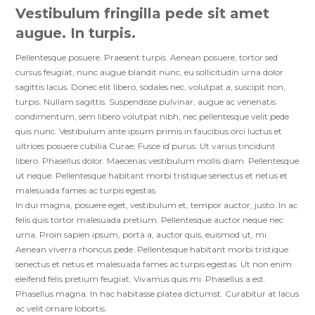
Vestibulum fringilla pede sit amet
augue. In turpis.
Pellentesque posuere. Praesent turpis. Aenean posuere, tortor sed
cursus feugiat, nunc augue blandit nunc, eu sollicitudin urna dolor
sagittis lacus. Donec elit libero, sodales nec, volutpat a, suscipit non,
turpis. Nullam sagittis. Suspendisse pulvinar, augue ac venenatis
condimentum, sem libero volutpat nibh, nec pellentesque velit pede
quis nunc. Vestibulum ante ipsum primis in faucibus orci luctus et
ultrices posuere cubilia Curae; Fusce id purus. Ut varius tincidunt
libero. Phasellus dolor. Maecenas vestibulum mollis diam. Pellentesque
ut neque. Pellentesque habitant morbi tristique senectus et netus et
malesuada fames ac turpis egestas.
In dui magna, posuere eget, vestibulum et, tempor auctor, justo. In ac
felis quis tortor malesuada pretium. Pellentesque auctor neque nec
urna. Proin sapien ipsum, porta a, auctor quis, euismod ut, mi.
Aenean viverra rhoncus pede. Pellentesque habitant morbi tristique
senectus et netus et malesuada fames ac turpis egestas. Ut non enim
eleifend felis pretium feugiat. Vivamus quis mi. Phasellus a est.
Phasellus magna. In hac habitasse platea dictumst. Curabitur at lacus
ac velit ornare lobortis.