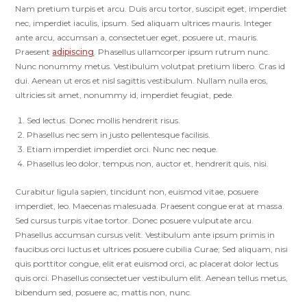
Nam pretium turpis et arcu. Duis arcu tortor, suscipit eget, imperdiet
nec, imperdiet iaculis, ipsum. Sed aliquam ultrices mauris. Integer
ante arcu, accumsan a, consectetuer eget, posuere ut, mauris.
Praesent
adipiscing
. Phasellus ullamcorper ipsum rutrum nunc.
Nunc nonummy metus. Vestibulum volutpat pretium libero. Cras id
dui. Aenean ut eros et nisl sagittis vestibulum. Nullam nulla eros,
ultricies sit amet, nonummy id, imperdiet feugiat, pede.
Sed lectus. Donec mollis hendrerit risus.
Phasellus nec sem in justo pellentesque facilisis.
Etiam imperdiet imperdiet orci. Nunc nec neque.
Phasellus leo dolor, tempus non, auctor et, hendrerit quis, nisi.
Curabitur ligula sapien, tincidunt non, euismod vitae, posuere
imperdiet, leo. Maecenas malesuada. Praesent congue erat at massa.
Sed cursus turpis vitae tortor. Donec posuere vulputate arcu.
Phasellus accumsan cursus velit. Vestibulum ante ipsum primis in
faucibus orci luctus et ultrices posuere cubilia Curae; Sed aliquam, nisi
quis porttitor congue, elit erat euismod orci, ac placerat dolor lectus
quis orci. Phasellus consectetuer vestibulum elit. Aenean tellus metus,
bibendum sed, posuere ac, mattis non, nunc.