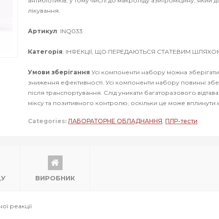
антибіотиків, у тому числі до макроліду азитроміцину, який
лікування.
Артикул
: INQ033
Категорія
: ІНФЕКЦІЇ, ЩО ПЕРЕДАЮТЬСЯ СТАТЕВИМ ШЛЯХО
Умови зберігання
Усі компоненти набору можна зберігати 
зниження ефективності. Усі компоненти набору повинні збері
після транспортування. Слід уникати багаторазового відтава
міксу та позитивного контролю, оскільки це може вплинути н
Categories:
ЛАБОРАТОРНЕ ОБЛАДНАННЯ
,
ПЛР-тести
ДУ
ВИРОБНИК
ної реакції