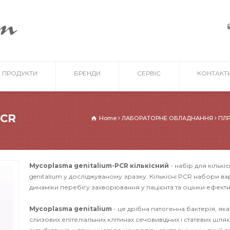
ПРОДУКТИ
БРЕНДИ
СЕРВІС
КОНТАКТ
PCR
Home
ЛАБОРАТОРНЕ ОБЛАДНАННЯ
ПЛР
Mycoplasma genitalium-PCR кількісний
- набір для кільк
genitalium у досліджуваному зразку. Кількісні PCR набори в
динаміки перебігу захворювання у пацієнта та оцінки ефекти
Mycoplasma genitalium
- це дрібна патогенна бактерія, як
слизових епітеліальних клітинах сечовивідних і статевих шля