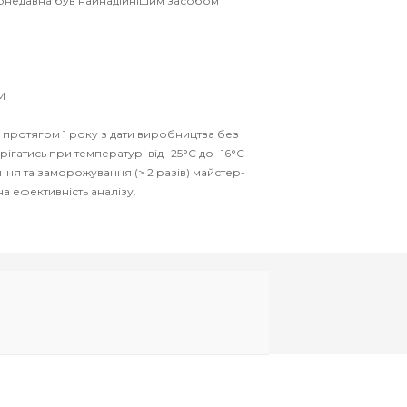
 донедавна був найнадійнішим засобом
М
протягом 1 року з дати виробництва без
гатись при температурі від -25°C до -16°C
ння та заморожування (> 2 разів) майстер-
а ефективність аналізу.