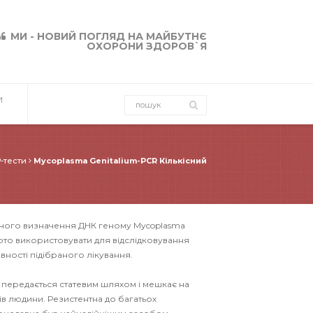
МИ - НОВИЙ ПОГЛЯД НА МАЙБУТНЄ
ОХОРОНИ ЗДОРОВ`Я
И
-тести
Mycoplasma Genitalium-PCR Кількісний
існого визначення ДНК геному Mycoplasma
арто використовувати для відслідковування
вності підібраного лікування.
а передається статевим шляхом і мешкає на
хів людини. Резистентна до багатьох