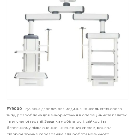
FY9000
- сучасна двоплечова медична консоль стельового
типу, розроблена для використання в операційних та палатах
інтенсивної терапії. Завдяки мобільності, стійкості та
безпечному підключенню інженерних систем, консоль
створює зручне середовище для роботи медичного