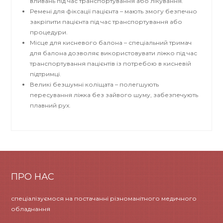
вливань під час транспортування або лікування.
Ремені для фіксації пацієнта – мають змогу безпечно
закріпити пацієнта під час транспортування або
процедури.
Місце для кисневого балона – спеціальний тримач
для балона дозволяє використовувати ліжко під час
транспортування пацієнтів із потребою в кисневій
підтримці.
Великі безшумні коліщата – полегшують
пересування ліжка без зайвого шуму, забезпечують
плавний рух.
ПРО НАС
спеціалізуємося на постачанні різноманітного медичного
обладнання