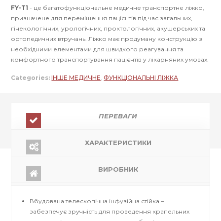
FY-T1
- це багатофункціональне медичне транспортне ліжко,
призначене для переміщення пацієнтів під час загальних,
гінекологічних, урологічних, проктологічних, акушерських та
ортопедичних втручань. Ліжко має продуману конструкцію з
необхідними елементами для швидкого реагування та
комфортного транспортування пацієнтів у лікарняних умовах.
Categories:
ІНШЕ МЕДИЧНЕ
,
ФУНКЦІОНАЛЬНІ ЛІЖКА
ПЕРЕВАГИ
ХАРАКТЕРИСТИКИ
ВИРОБНИК
Вбудована телескопічна інфузійна стійка –
забезпечує зручність для проведення крапельних