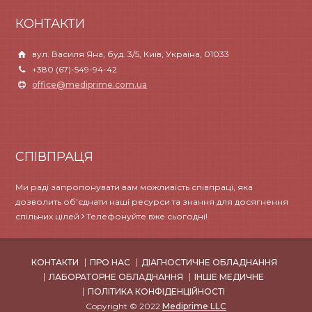
КОНТАКТИ
вул. Василя Яна, буд. 3/5, Київ, Україна, 01033
+380 (67)-549-94-42
office@mediprime.com.ua
СПІВПРАЦЯ
Ми раді запропонувати вам можливість співпраці, яка
дозволить об'єднати наші ресурси та знання для досягнення
спільних цілей
Телефонуйте вже сьогодні!
КОНТАКТИ
ПРО НАС
ДІАГНОСТИЧНЕ ОБЛАДНАННЯ
ЛАБОРАТОРНЕ ОБЛАДНАННЯ
ІНШЕ МЕДИЧНЕ
ПОЛІТИКА КОНФІДЕНЦІЙНОСТІ
Copyright © 2022
Mediprime LLC