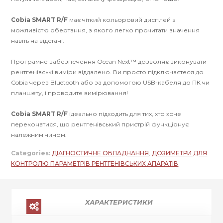
Cobia SMART R/F
має чіткий кольоровий дисплей з
можливістю обертання, з якого легко прочитати значення
навіть на відстані.
Програмне забезпечення Ocean Next™ дозволяє виконувати
рентгенівські виміри віддалено. Ви просто підключаєтеся до
Cobia через Bluetooth або за допомогою USB-кабеля до ПК чи
планшету, і проводите вимірювання!
Cobia SMART R/F
ідеально підходить для тих, хто хоче
переконатися, що рентгенівський пристрій функціонує
належним чином.
Categories:
ДІАГНОСТИЧНЕ ОБЛАДНАННЯ
,
ДОЗИМЕТРИ ДЛЯ
КОНТРОЛЮ ПАРАМЕТРІВ РЕНТГЕНІВСЬКИХ АПАРАТІВ
ХАРАКТЕРИСТИКИ