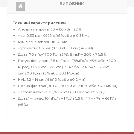
ВИРОБНИК
Технічні характеристики
Анодна напруга: 38 – 155 кВп (±2 %)
Час: 0,33 мс – 9999 с (±1 % або ± 0.33 мс)
Mін. час. експозиції: 0.1 мс
Чутливість: 0.2 мA @ 50 кВ 50 см (3мм Al)
Доза: 70 нГр-1700 Гр (±5 %), 8 мкР – 200 кР (±5 %)
Потужність дози: 2.5 мкГр/с – 175мГр/с (±5 % або ±200
нГр/с), 0.3 мР/с – 20 Р/с (±5 % або ±2 мкР/с), 17 мР/
хв-1200 Р/хв (±5 % або ±0.1 Мр/хв)
HVL: 1.2 – 14 мм Al (±10 % або ±0.2 мм)
Повна фільтрація: 1.0 – 90 мм Al (±10 % або ±0.3 мм Al)
Частота імпульсів: 1/6 – 260 Гц (±1 % або ±0.2 Гц)
Доза/Імпульс: 10 нГр/п – 1 Гр/п (±5 %), 1,1 мкР/п – 66 Р/п
(±5 %)