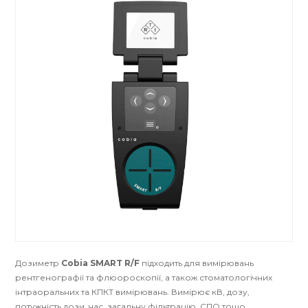
Дозиметр
Cobia SMART R/F
підходить для вимірювань
рентгенографії та флюороскопії, а також стоматологічних
інтраоральних та КПКТ вимірювань. Вимірює кВ, дозу,
потужність дози, час, загальну фільтрацію, СПО тощо.