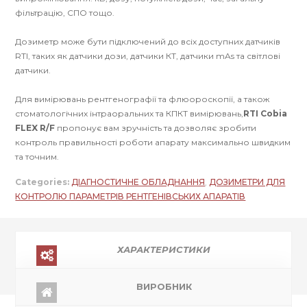
фільтрацію, СПО тощо.
Дозиметр може бути підключений до всіх доступних датчиків
RTI, таких як датчики дози, датчики КТ, датчики mAs та світлові
датчики.
Для вимірювань рентгенографії та флюороскопії, а також
стоматологічних інтраоральних та КПКТ вимірювань,
RTI Cobia
FLEX R/F
пропонує вам зручність та дозволяє зробити
контроль правильності роботи апарату максимально швидким
та точним.
Categories:
ДІАГНОСТИЧНЕ ОБЛАДНАННЯ
,
ДОЗИМЕТРИ ДЛЯ
КОНТРОЛЮ ПАРАМЕТРІВ РЕНТГЕНІВСЬКИХ АПАРАТІВ
ХАРАКТЕРИСТИКИ
ВИРОБНИК