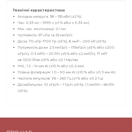
Технічні характеристики
Анодна напруга: 38 – 155 кВп (±2 %)
Час: 0,33 мс – 9999 с (±1 % або ± 0.33 мс)
Mін. час. експозиції: 0.1 мс
Чутливість: 67 нГр та 25 мкГр/с
Доза: 70 нГр-1700 Гр (±5 %), 8 мкР – 200 кР (±5 %)
Потужність дози: 2.5 мкГр/с – 175мГр/с (±5 % або ±200
нГр/с), 0.3 мР/с – 20 Р/с (±5 % або ±2 мкР/с), 17 мР/
хв-1200 Р/хв (±5 % або ±0.1 Мр/хв)
HVL: 1.2 – 14 мм Al (±10 % або ±0.2 мм)
Повна фільтрація: 1.0 – 90 мм Al (±10 % або ±0.3 мм Al)
Частота імпульсів: 1/6 – 260 Гц (±1 % або ±0.2 Гц)
Доза/Імпульс: 10 нГр/п – 1 Гр/п (±5 %), 1,1 мкР/п – 66 Р/п
(±5 %)