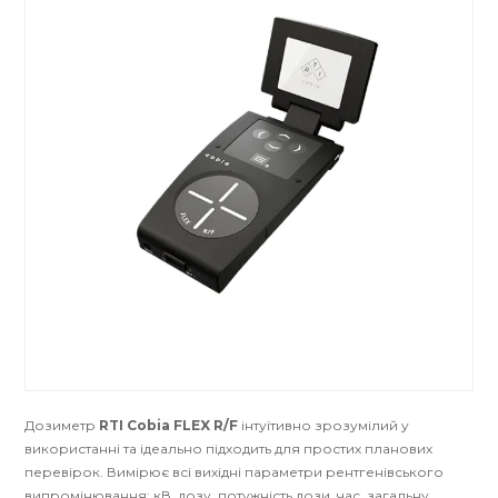
Дозиметр
RTI Cobia FLEX R/F
інтуїтивно зрозумілий у
використанні та ідеально підходить для простих планових
перевірок. Вимірює всі вихідні параметри рентгенівського
випромінювання: кВ, дозу, потужність дози, час, загальну