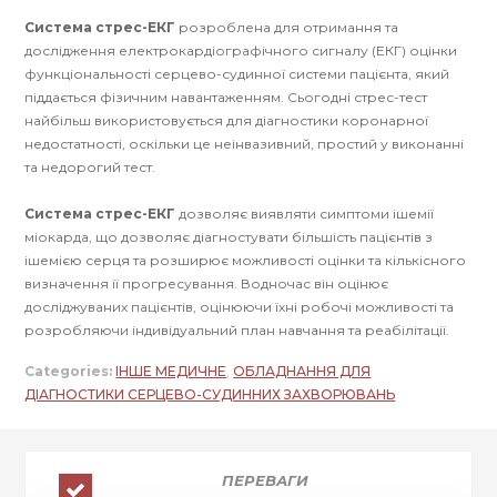
Система стрес-ЕКГ
розроблена для отримання та
дослідження електрокардіографічного сигналу (ЕКГ) оцінки
функціональності серцево-судинної системи пацієнта, який
піддається фізичним навантаженням. Сьогодні стрес-тест
найбільш використовується для діагностики коронарної
недостатності, оскільки це неінвазивний, простий у виконанні
та недорогий тест.
Система стрес-ЕКГ
дозволяє виявляти симптоми ішемії
міокарда, що дозволяє діагностувати більшість пацієнтів з
ішемією серця та розширює можливості оцінки та кількісного
визначення її прогресування. Водночас він оцінює
досліджуваних пацієнтів, оцінюючи їхні робочі можливості та
розробляючи індивідуальний план навчання та реабілітації.
Categories:
ІНШЕ МЕДИЧНЕ
,
ОБЛАДНАННЯ ДЛЯ
ДІАГНОСТИКИ СЕРЦЕВО-СУДИННИХ ЗАХВОРЮВАНЬ
ПЕРЕВАГИ