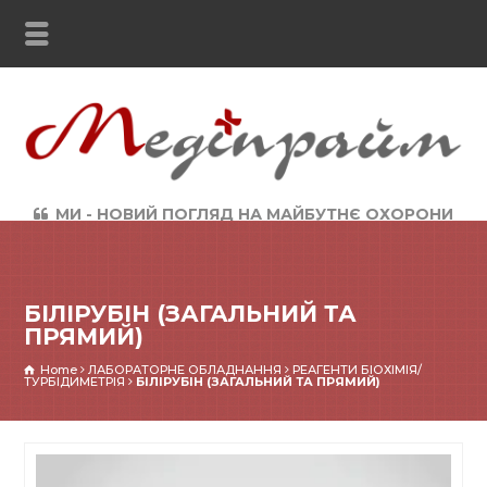
МИ - НОВИЙ ПОГЛЯД НА МАЙБУТНЄ ОХОРОНИ
ЗДОРОВ`Я
БІЛІРУБІН (ЗАГАЛЬНИЙ ТА
ПРЯМИЙ)
Home
ЛАБОРАТОРНЕ ОБЛАДНАННЯ
РЕАГЕНТИ БІОХІМІЯ/
ТУРБІДИМЕТРІЯ
БІЛІРУБІН (ЗАГАЛЬНИЙ ТА ПРЯМИЙ)