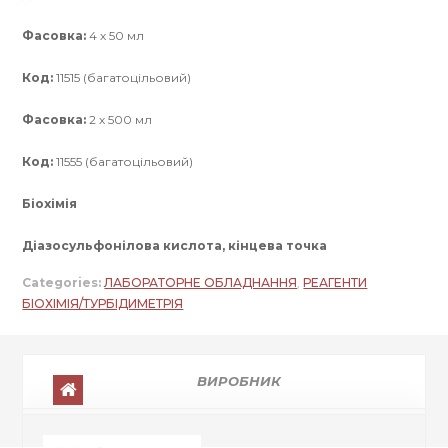
Фасовка:
4 х 50 мл
Код:
11515 (багатоцільовий)
Фасовка:
2 х 500 мл
Код:
11555 (багатоцільовий)
Біохімія
Діазосульфонілова кислота, кінцева точка
Categories:
ЛАБОРАТОРНЕ ОБЛАДНАННЯ
,
РЕАГЕНТИ
БІОХІМІЯ/ТУРБІДИМЕТРІЯ
ВИРОБНИК