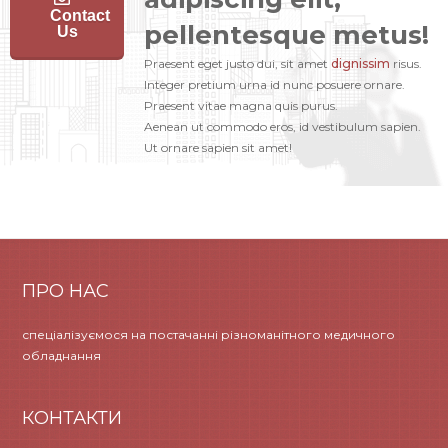
Contact
pellentesque metus!
Us
Praesent eget justo dui, sit amet
dignissim
risus.
Integer pretium urna id nunc posuere ornare.
Praesent vitae magna quis purus.
Aenean ut commodo eros, id vestibulum sapien.
Ut ornare sapien sit amet!
ПРО НАС
спеціалізуємося на постачанні різноманітного медичного
обладнання
КОНТАКТИ