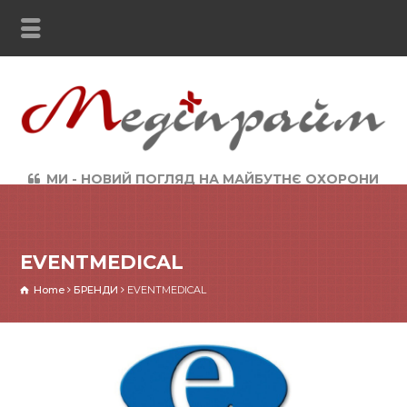
МИ - НОВИЙ ПОГЛЯД НА МАЙБУТНЄ ОХОРОНИ
ЗДОРОВ`Я
EVENTMEDICAL
Home
БРЕНДИ
EVENTMEDICAL