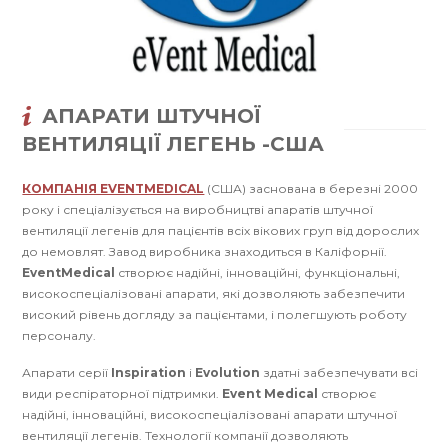
АПАРАТИ ШТУЧНОЇ
ВЕНТИЛЯЦІЇ ЛЕГЕНЬ -США
КОМПАНІЯ EVENTMEDICAL
(США) заснована в березні 2000
року і спеціалізується на виробництві апаратів штучної
вентиляції легенів для пацієнтів всіх вікових груп від дорослих
до немовлят. Завод виробника знаходиться в Каліфорнії.
EventMedical
створює надійні, інноваційні, функціональні,
високоспеціалізовані апарати, які дозволяють забезпечити
високий рівень догляду за пацієнтами, і полегшують роботу
персоналу.
Апарати серії
Inspiration
і
Evolution
здатні забезпечувати всі
види респіраторної підтримки.
Event Medical
створює
надійні, інноваційні, високоспеціалізовані апарати штучної
вентиляції легенів. Технології компанії дозволяють