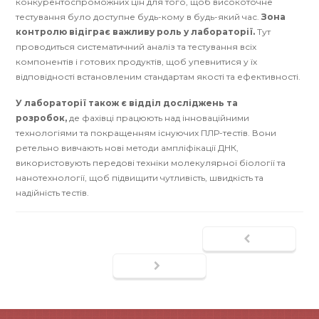
конкурентоспроможних цін для того, щоб високоточне
тестування було доступне будь-кому в будь-який час.
Зона
контролю відіграє важливу роль у лабораторії.
Тут
проводиться систематичний аналіз та тестування всіх
компонентів і готових продуктів, щоб упевнитися у їх
відповідності встановленим стандартам якості та ефективності.
У лабораторії також є відділ досліджень та
розробок,
де фахівці працюють над інноваційними
технологіями та покращенням існуючих ПЛР-тестів. Вони
ретельно вивчають нові методи ампліфікації ДНК,
використовують передові техніки молекулярної біології та
нанотехнології, щоб підвищити чутливість, швидкість та
надійність тестів.